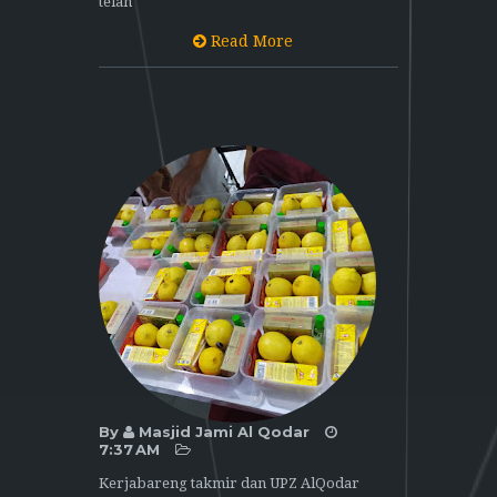
telah
Read More
By
Masjid Jami Al Qodar
7:37 AM
Kerjabareng takmir dan UPZ AlQodar