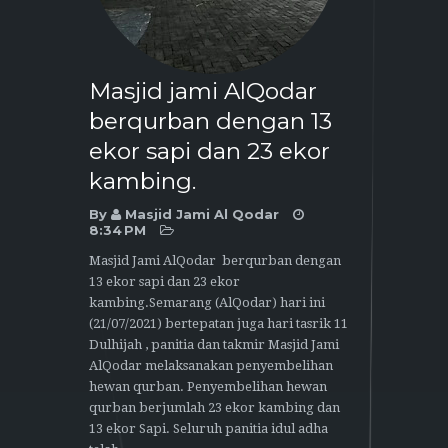
Masjid jami AlQodar
berqurban dengan 13
ekor sapi dan 23 ekor
kambing.
By
Masjid Jami Al Qodar
8:34 PM
Masjid Jami AlQodar berqurban dengan
13 ekor sapi dan 23 ekor
kambing.Semarang (AlQodar) hari ini
(21/07/2021) bertepatan juga hari tasrik 11
Dulhijah , panitia dan takmir Masjid Jami
AlQodar melaksanakan penyembelihan
hewan qurban. Penyembelihan hewan
qurban berjumlah 23 ekor kambing dan
13 ekor Sapi. Seluruh panitia idul adha