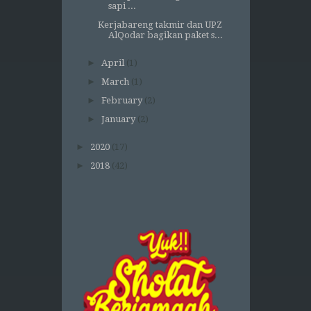
sapi ...
Kerjabareng takmir dan UPZ
AlQodar bagikan paket s...
►
April
(1)
►
March
(1)
►
February
(2)
►
January
(2)
►
2020
(17)
►
2018
(42)