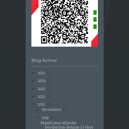
Blog Archive
►
2025
(1)
►
2024
(2)
►
2023
(3)
►
2022
(1)
▼
2021
(9)
►
November
(1)
▼
July
(2)
Masjid jami AlQodar
berqurban dengan 13 ekor