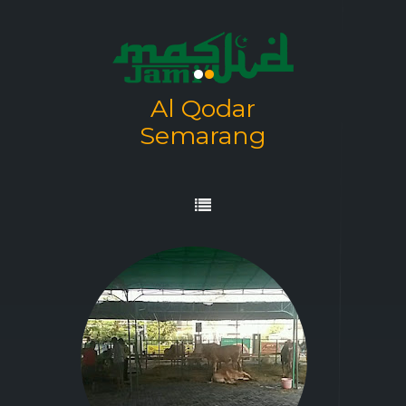
.
.
Al Qodar
Semarang