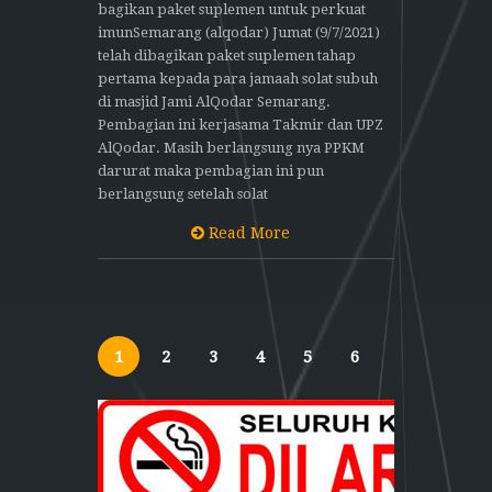
bagikan paket suplemen untuk perkuat
imunSemarang (alqodar) Jumat (9/7/2021)
telah dibagikan paket suplemen tahap
pertama kepada para jamaah solat subuh
di masjid Jami AlQodar Semarang.
Pembagian ini kerjasama Takmir dan UPZ
AlQodar. Masih berlangsung nya PPKM
darurat maka pembagian ini pun
berlangsung setelah solat
Read More
1
2
3
4
5
6