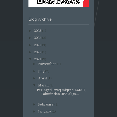
Blog Archive
►
2025
(1)
►
2024
(2)
►
2023
(3)
►
2022
(1)
▼
2021
(9)
►
November
(1)
►
July
(2)
►
April
(1)
▼
March
(1)
Peringati Israq miqrad 1442 H,
Takmir dan UPZ AlQo...
►
February
(2)
►
January
(2)