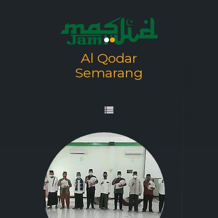
.
.
Al Qodar
Semarang