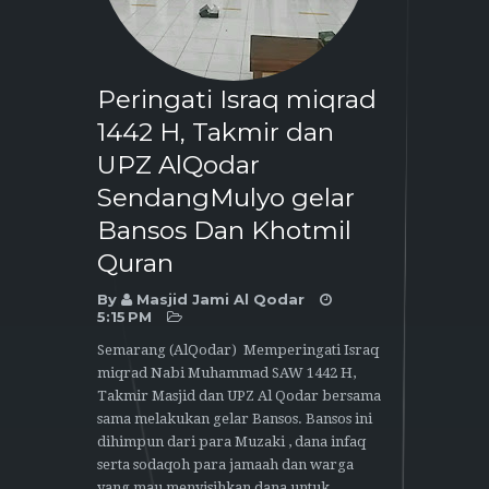
Peringati Israq miqrad
1442 H, Takmir dan
UPZ AlQodar
SendangMulyo gelar
Bansos Dan Khotmil
Quran
By
Masjid Jami Al Qodar
5:15 PM
Semarang (AlQodar) Memperingati Israq
miqrad Nabi Muhammad SAW 1442 H,
Takmir Masjid dan UPZ Al Qodar bersama
sama melakukan gelar Bansos. Bansos ini
dihimpun dari para Muzaki , dana infaq
serta sodaqoh para jamaah dan warga
yang mau menyisihkan dana untuk