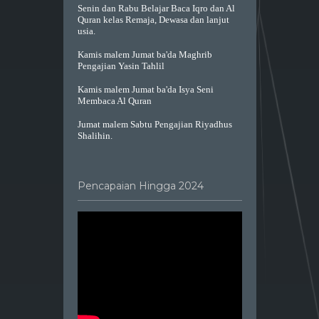
Senin dan Rabu Belajar Baca Iqro dan Al
Quran kelas Remaja, Dewasa dan lanjut
usia.
Kamis malem Jumat ba'da Maghrib
Pengajian Yasin Tahlil
Kamis malem Jumat ba'da Isya Seni
Membaca Al Quran
Jumat malem Sabtu Pengajian Riyadhus
Shalihin.
Pencapaian Hingga 2024